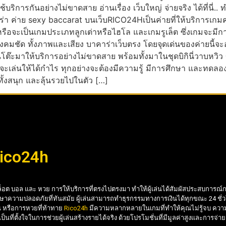
ใช้บริการกันอย่างไม่ขาดสาย อ่านเรื่อง เว็บใหญ่ จ่ายจริง ได้ที่นี่
่บาคาร่า ค่าย sexy baccarat บนเว็บRICO24Hเป็นค่ายที่ให้บริการ
ร หรือจะเป็นเกมประเภทลูกเต่าหรือไฮโล และเกมรูเล็ต ซึ่งเกมจะ
ด ทั้งภาพและเสียง บาคาร่าเว็บตรง โดยจุดเด่นของค่ายนี้จะอยู่
๊ะมาให้บริการอย่างไม่ขาดสาย พร้อมทั้งมาในชุดบิกินี่วาบหวิว
 ๆ จะเล่นให้ได้กำไร ทุกอย่างจะต้องมีความรู้ มีการศึกษา และท
้ทั้งสนุก และลุ้นรวยไปในตัว […]
Rico24h
สล็อต บอล และ หวย การให้บริการที่ตรงไปตรงมา ทำให้ผู้เล่นได้สัมผัสประสบการ
บรักษาความปลอดภัยที่ทันสมัย ผู้เล่นสามารถทำธุรกรรมทางการเงินได้ทุกขณะ 24 ชั่ว
าน หรือการหวยที่ท้าทาย
Rico24h
มีความหลากหลายในเกมที่ทำให้คุณไม่รู้จบ ควา
ี่ตั้งใจในการช่วยผู้เล่นสร้างรายได้จริง ด้วยโปรโมชั่นที่มีมูลค่าสูงและการจ่ายเง