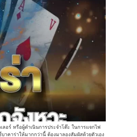
ดีลเลอร์ หรือผู้ดำเนินการประจำโต๊ะ ในการแจกไพ่
ซี่บาคาร่าให้มากกว่านี้ ต้องมาลองสัมผัสด้วยตัวเอง