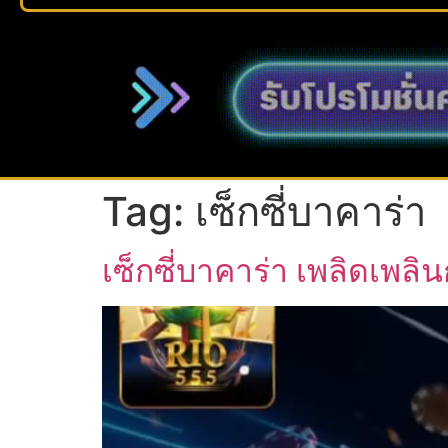
Tag:
เซ็กซี่บาคาร่า
เซ็กซี่บาคาร่า เพลิดเพลิ