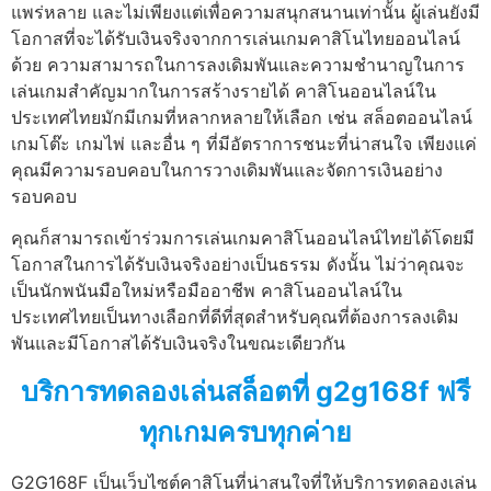
แพร่หลาย และไม่เพียงแต่เพื่อความสนุกสนานเท่านั้น ผู้เล่นยังมี
โอกาสที่จะได้รับเงินจริงจากการเล่นเกมคาสิโนไทยออนไลน์
ด้วย ความสามารถในการลงเดิมพันและความชำนาญในการ
เล่นเกมสำคัญมากในการสร้างรายได้ คาสิโนออนไลน์ใน
ประเทศไทยมักมีเกมที่หลากหลายให้เลือก เช่น สล็อตออนไลน์
เกมโต๊ะ เกมไพ่ และอื่น ๆ ที่มีอัตราการชนะที่น่าสนใจ เพียงแค่
คุณมีความรอบคอบในการวางเดิมพันและจัดการเงินอย่าง
รอบคอบ
คุณก็สามารถเข้าร่วมการเล่นเกมคาสิโนออนไลน์ไทยได้โดยมี
โอกาสในการได้รับเงินจริงอย่างเป็นธรรม ดังนั้น ไม่ว่าคุณจะ
เป็นนักพนันมือใหม่หรือมืออาชีพ คาสิโนออนไลน์ใน
ประเทศไทยเป็นทางเลือกที่ดีที่สุดสำหรับคุณที่ต้องการลงเดิม
พันและมีโอกาสได้รับเงินจริงในขณะเดียวกัน
บริการทดลองเล่นสล็อตที่ g2g168f ฟรี
ทุกเกมครบทุกค่าย
G2G168F เป็นเว็บไซต์คาสิโนที่น่าสนใจที่ให้บริการทดลองเล่น