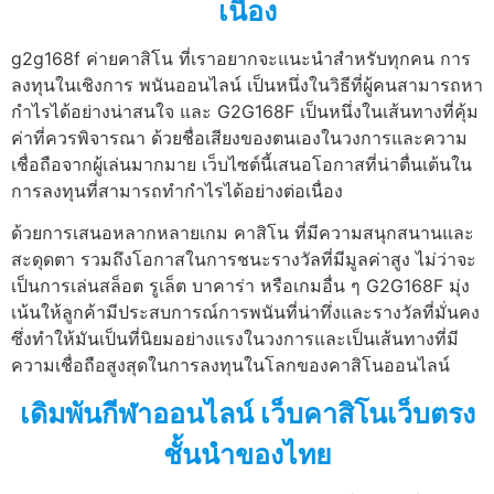
เนื่อง
g2g168f ค่ายคาสิโน ที่เราอยากจะแนะนำสำหรับทุกคน การ
ลงทุนในเชิงการ พนันออนไลน์ เป็นหนึ่งในวิธีที่ผู้คนสามารถหา
กำไรได้อย่างน่าสนใจ และ G2G168F เป็นหนึ่งในเส้นทางที่คุ้ม
ค่าที่ควรพิจารณา ด้วยชื่อเสียงของตนเองในวงการและความ
เชื่อถือจากผู้เล่นมากมาย เว็บไซต์นี้เสนอโอกาสที่น่าตื่นเต้นใน
การลงทุนที่สามารถทำกำไรได้อย่างต่อเนื่อง
ด้วยการเสนอหลากหลายเกม คาสิโน ที่มีความสนุกสนานและ
สะดุดตา รวมถึงโอกาสในการชนะรางวัลที่มีมูลค่าสูง ไม่ว่าจะ
เป็นการเล่นสล็อต รูเล็ต บาคาร่า หรือเกมอื่น ๆ G2G168F มุ่ง
เน้นให้ลูกค้ามีประสบการณ์การพนันที่น่าทึ่งและรางวัลที่มั่นคง
ซึ่งทำให้มันเป็นที่นิยมอย่างแรงในวงการและเป็นเส้นทางที่มี
ความเชื่อถือสูงสุดในการลงทุนในโลกของคาสิโนออนไลน์
เดิมพันกีฬาออนไลน์ เว็บคาสิโนเว็บตรง
ชั้นนำของไทย