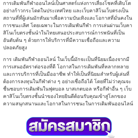
การเดิมพันกีฬาออนไลน์เป็นศาสตร์แห่งการเสี่ยงโชคที่เติบโต
อย่างก้าวกระโดดในประเทศไทย และเว็บคาสิโนเว็บตรงเป็น
สถานที่ที่ผู้เล่นมักหันมาเพื่อความบันเทิงและโอกาสที่มั่นคงใน
การชนะเลิศ โดยเฉพาะในการเดิมพันกีฬา การเล่นผ่านเว็บคา
สิโนเว็บตรงชั้นนำในไทยเสนอประสบการณ์การพนันที่เป็น
อันดับต้น ๆ ด้วยการให้บริการที่มีความเชื่อถือและความ
ปลอดภัยสูง
การ เดิมพันกีฬาออนไลน์ ในเว็บนี้มักจะเป็นที่นิยมเนื่องจากมี
การเสนออัตราต่อรองที่ดี โอกาสในการเดิมพันที่หลากหลาย
และการบริการที่เป็นมืออาชีพ ทำให้เป็นที่นิยมสำหรับผู้เล่นที่
ต้องการลงทุนในกีฬาต่าง ๆ อย่างเชื่อถือได้ โดยที่ไม่ว่าคุณจะ
ชื่นชอบการเดิมพันในฟุตบอล บาสเกตบอล หรือกีฬาอื่น ๆ เว็บ
คาสิโนเว็บตรงชั้นนำของไทยยินดีต้อนรับคุณเข้าสู่โลกของ
ความสนุกสนานและโอกาสในการชนะในการเดิมพันออนไลน์