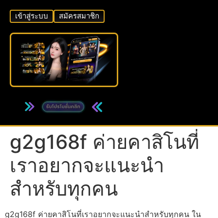
เข้าสู่ระบบ
สมัครสมาชิก
g2g168f ค่ายคาสิโนที่
เราอยากจะแนะนำ
สำหรับทุกคน
g2g168f ค่ายคาสิโนที่เราอยากจะแนะนำสำหรับทุกคน ใน