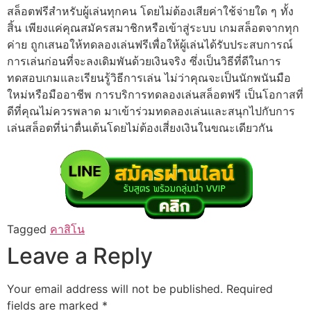
สล็อตฟรีสำหรับผู้เล่นทุกคน โดยไม่ต้องเสียค่าใช้จ่ายใด ๆ ทั้ง
สิ้น เพียงแค่คุณสมัครสมาชิกหรือเข้าสู่ระบบ เกมสล็อตจากทุก
ค่าย ถูกเสนอให้ทดลองเล่นฟรีเพื่อให้ผู้เล่นได้รับประสบการณ์
การเล่นก่อนที่จะลงเดิมพันด้วยเงินจริง ซึ่งเป็นวิธีที่ดีในการ
ทดสอบเกมและเรียนรู้วิธีการเล่น ไม่ว่าคุณจะเป็นนักพนันมือ
ใหม่หรือมืออาชีพ การบริการทดลองเล่นสล็อตฟรี เป็นโอกาสที่
ดีที่คุณไม่ควรพลาด มาเข้าร่วมทดลองเล่นและสนุกไปกับการ
เล่นสล็อตที่น่าตื่นเต้นโดยไม่ต้องเสี่ยงเงินในขณะเดียวกัน
Tagged
คาสิโน
Leave a Reply
Your email address will not be published.
Required
fields are marked
*